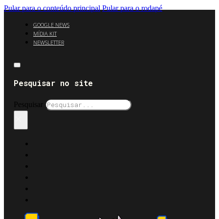
Pular para o conteúdo principal
Pular para o rodapé
GOOGLE NEWS
MÍDIA KIT
NEWSLETTER
Pesquisar no site
Pesquisar
×