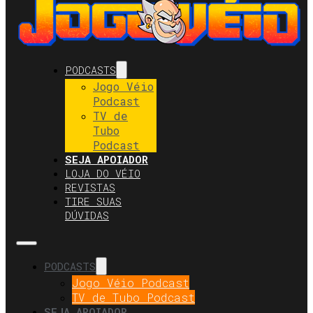
PODCASTS
Jogo Véio
Podcast
TV de
Tubo
Podcast
SEJA APOIADOR
LOJA DO VÉIO
REVISTAS
TIRE SUAS
DÚVIDAS
PODCASTS
Jogo Véio Podcast
TV de Tubo Podcast
SEJA APOIADOR