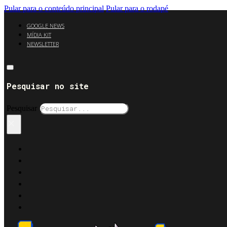
Pular para o conteúdo principal
Pular para o rodapé
GOOGLE NEWS
MÍDIA KIT
NEWSLETTER
Pesquisar no site
Pesquisar
×