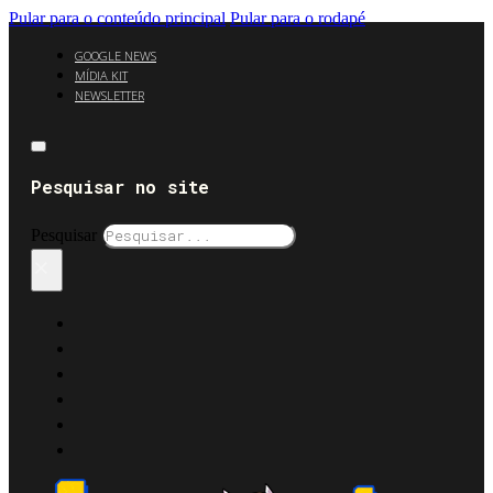
Pular para o conteúdo principal
Pular para o rodapé
GOOGLE NEWS
MÍDIA KIT
NEWSLETTER
Pesquisar no site
Pesquisar
×