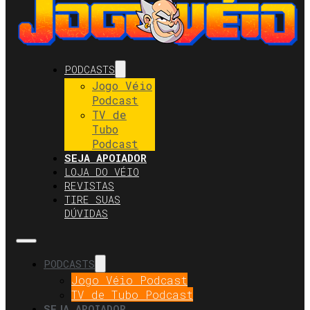
PODCASTS
Jogo Véio
Podcast
TV de
Tubo
Podcast
SEJA APOIADOR
LOJA DO VÉIO
REVISTAS
TIRE SUAS
DÚVIDAS
PODCASTS
Jogo Véio Podcast
TV de Tubo Podcast
SEJA APOIADOR