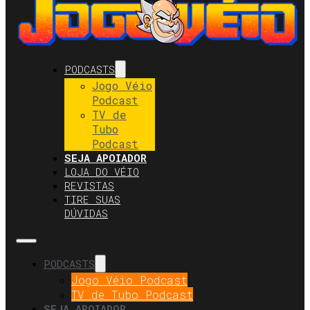
PODCASTS
Jogo Véio
Podcast
TV de
Tubo
Podcast
SEJA APOIADOR
LOJA DO VÉIO
REVISTAS
TIRE SUAS
DÚVIDAS
PODCASTS
Jogo Véio Podcast
TV de Tubo Podcast
SEJA APOIADOR