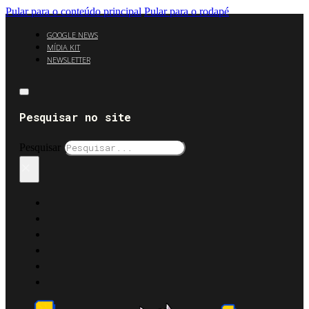
Pular para o conteúdo principal
Pular para o rodapé
GOOGLE NEWS
MÍDIA KIT
NEWSLETTER
Pesquisar no site
Pesquisar
×