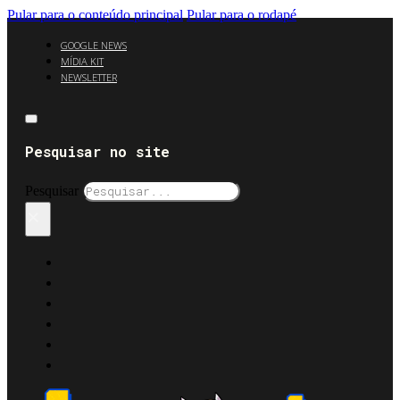
Pular para o conteúdo principal
Pular para o rodapé
GOOGLE NEWS
MÍDIA KIT
NEWSLETTER
Pesquisar no site
Pesquisar
×