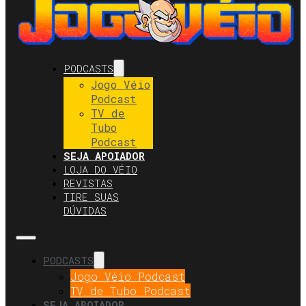
PODCASTS
Jogo Véio
Podcast
TV de
Tubo
Podcast
SEJA APOIADOR
LOJA DO VÉIO
REVISTAS
TIRE SUAS
DÚVIDAS
PODCASTS
Jogo Véio Podcast
TV de Tubo Podcast
SEJA APOIADOR