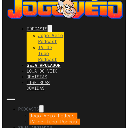
PODCASTS
Jogo Véio
Podcast
TV de
Tubo
Podcast
SEJA APOIADOR
LOJA DO VÉIO
REVISTAS
TIRE SUAS
DÚVIDAS
PODCASTS
Jogo Véio Podcast
TV de Tubo Podcast
SEJA APOIADOR