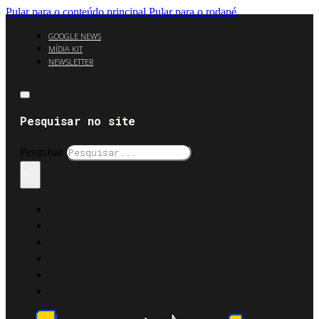
Pular para o conteúdo principal
Pular para o rodapé
GOOGLE NEWS
MÍDIA KIT
NEWSLETTER
Pesquisar no site
Pesquisar
×