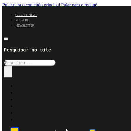
Pular para o conteúdo principal
Pular para o rodapé
GOOGLE NEWS
MÍDIA KIT
NEWSLETTER
Pesquisar no site
Pesquisar
×