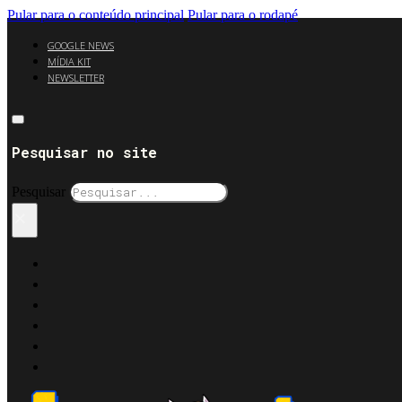
Pular para o conteúdo principal
Pular para o rodapé
GOOGLE NEWS
MÍDIA KIT
NEWSLETTER
Pesquisar no site
Pesquisar
×