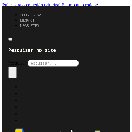
Pular para o conteúdo principal
Pular para o rodapé
GOOGLE NEWS
MÍDIA KIT
NEWSLETTER
Pesquisar no site
Pesquisar
×