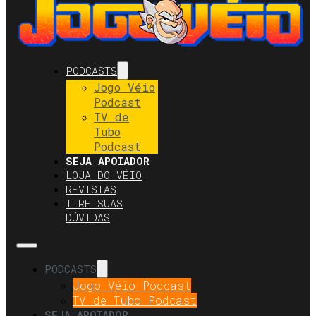
PODCASTS
Jogo Véio
Podcast
TV de
Tubo
Podcast
SEJA APOIADOR
LOJA DO VÉIO
REVISTAS
TIRE SUAS
DÚVIDAS
PODCASTS
Jogo Véio Podcast
TV de Tubo Podcast
SEJA APOIADOR