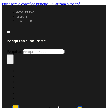
Pular para o conteúdo principal
Pular para o rodapé
GOOGLE NEWS
MÍDIA KIT
NEWSLETTER
Pesquisar no site
Pesquisar
×