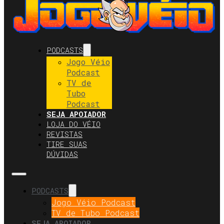
PODCASTS
Jogo Véio
Podcast
TV de
Tubo
Podcast
SEJA APOIADOR
LOJA DO VÉIO
REVISTAS
TIRE SUAS
DÚVIDAS
PODCASTS
Jogo Véio Podcast
TV de Tubo Podcast
SEJA APOIADOR