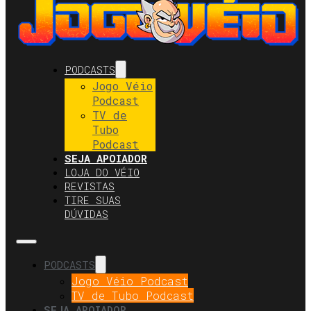
PODCASTS
Jogo Véio
Podcast
TV de
Tubo
Podcast
SEJA APOIADOR
LOJA DO VÉIO
REVISTAS
TIRE SUAS
DÚVIDAS
PODCASTS
Jogo Véio Podcast
TV de Tubo Podcast
SEJA APOIADOR