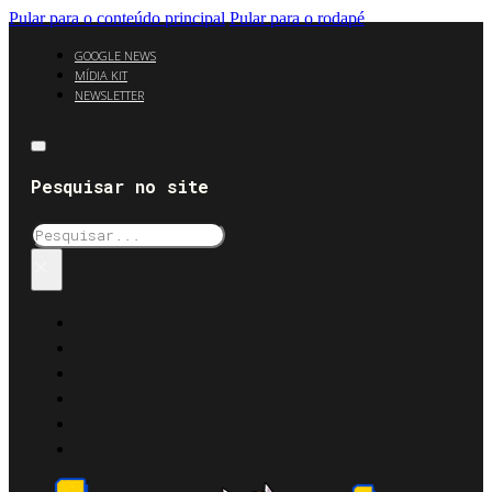
Pular para o conteúdo principal
Pular para o rodapé
GOOGLE NEWS
MÍDIA KIT
NEWSLETTER
Pesquisar no site
Pesquisar
×