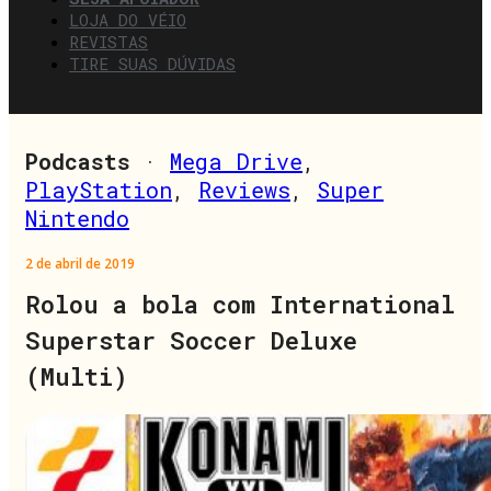
LOJA DO VÉIO
REVISTAS
TIRE SUAS DÚVIDAS
Podcasts
·
Mega Drive
,
PlayStation
,
Reviews
,
Super
Nintendo
2 de abril de 2019
Rolou a bola com International
Superstar Soccer Deluxe
(Multi)