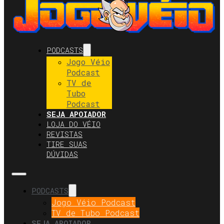
PODCASTS
Jogo Véio
Podcast
TV de
Tubo
Podcast
SEJA APOIADOR
LOJA DO VÉIO
REVISTAS
TIRE SUAS
DÚVIDAS
PODCASTS
Jogo Véio Podcast
TV de Tubo Podcast
SEJA APOIADOR