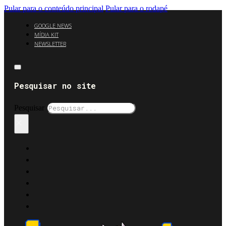
Pular para o conteúdo principal
Pular para o rodapé
GOOGLE NEWS
MÍDIA KIT
NEWSLETTER
Pesquisar no site
Pesquisar
×