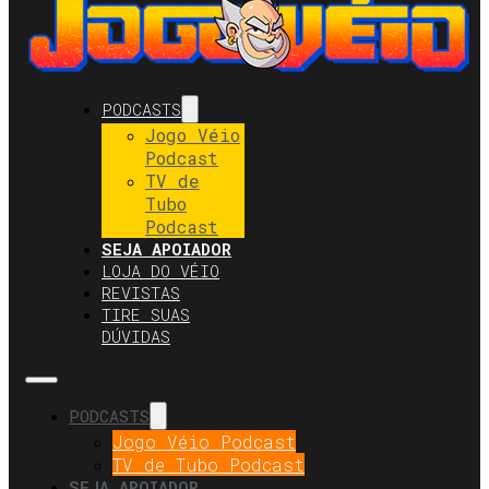
PODCASTS
Jogo Véio
Podcast
TV de
Tubo
Podcast
SEJA APOIADOR
LOJA DO VÉIO
REVISTAS
TIRE SUAS
DÚVIDAS
PODCASTS
Jogo Véio Podcast
TV de Tubo Podcast
SEJA APOIADOR