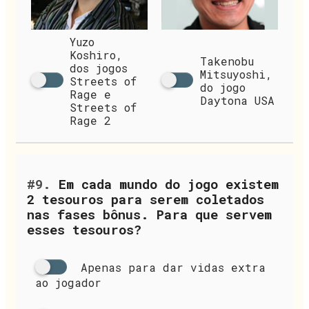
Yuzo
Koshiro,
Takenobu
dos jogos
Mitsuyoshi,
Streets of
do jogo
Rage e
Daytona USA
Streets of
Rage 2
#9.
Em cada mundo do jogo existem
2 tesouros para serem coletados
nas fases bônus. Para que servem
esses tesouros?
Apenas para dar vidas extra
ao jogador