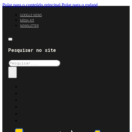
Pular para o conteúdo principal
Pular para o rodapé
GOOGLE NEWS
MÍDIA KIT
NEWSLETTER
Pesquisar no site
Pesquisar
×