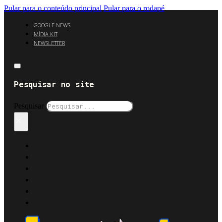
Pular para o conteúdo principal
Pular para o rodapé
GOOGLE NEWS
MÍDIA KIT
NEWSLETTER
Pesquisar no site
Pesquisar
×