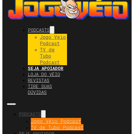
PODCASTS
Jogo Véio
Podcast
TV de
Tubo
Podcast
SEJA APOIADOR
LOJA DO VÉIO
REVISTAS
TIRE SUAS
DÚVIDAS
PODCASTS
Jogo Véio Podcast
TV de Tubo Podcast
SEJA APOIADOR