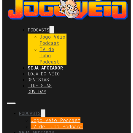
PODCASTS
Jogo Véio
Podcast
TV de
Tubo
Podcast
SEJA APOIADOR
LOJA DO VÉIO
REVISTAS
TIRE SUAS
DÚVIDAS
PODCASTS
Jogo Véio Podcast
TV de Tubo Podcast
SEJA APOIADOR