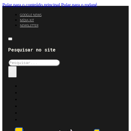
Pular para o conteúdo principal
Pular para o rodapé
GOOGLE NEWS
MÍDIA KIT
NEWSLETTER
Pesquisar no site
Pesquisar
×