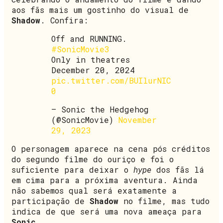
aos fãs mais um gostinho do visual de
Shadow
. Confira:
Off and RUNNING.
#SonicMovie3
Only in theatres
December 20, 2024
pic.twitter.com/BUIlurNIC
0
— Sonic the Hedgehog
(@SonicMovie)
November
29, 2023
O personagem aparece na cena pós créditos
do segundo filme do ouriço e foi o
suficiente para deixar o
hype
dos fãs lá
em cima para a próxima aventura. Ainda
não sabemos qual será exatamente a
participação de
Shadow
no filme, mas tudo
indica de que será uma nova ameaça para
Sonic
.