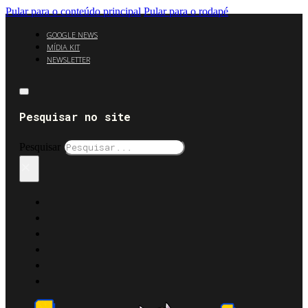
Pular para o conteúdo principal
Pular para o rodapé
GOOGLE NEWS
MÍDIA KIT
NEWSLETTER
Pesquisar no site
Pesquisar
×