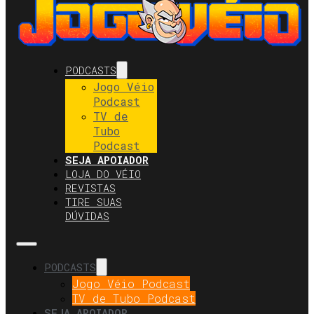
PODCASTS
Jogo Véio
Podcast
TV de
Tubo
Podcast
SEJA APOIADOR
LOJA DO VÉIO
REVISTAS
TIRE SUAS
DÚVIDAS
PODCASTS
Jogo Véio Podcast
TV de Tubo Podcast
SEJA APOIADOR