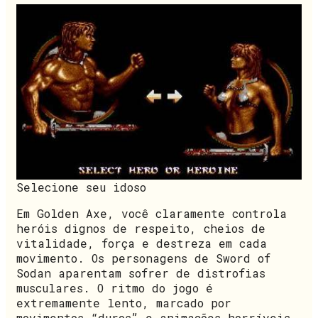
Selecione seu idoso
Em Golden Axe, você claramente controla
heróis dignos de respeito, cheios de
vitalidade, força e destreza em cada
movimento. Os personagens de Sword of
Sodan aparentam sofrer de distrofias
musculares. O ritmo do jogo é
extremamente lento, marcado por
movimentos “duros” e animações horríveis.