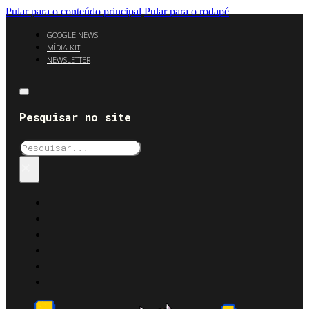
Pular para o conteúdo principal
Pular para o rodapé
GOOGLE NEWS
MÍDIA KIT
NEWSLETTER
Pesquisar no site
Pesquisar
×