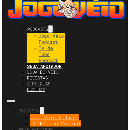
PODCASTS
Jogo Véio
Podcast
TV de
Tubo
Podcast
SEJA APOIADOR
LOJA DO VÉIO
REVISTAS
TIRE SUAS
DÚVIDAS
PODCASTS
Jogo Véio Podcast
TV de Tubo Podcast
SEJA APOIADOR