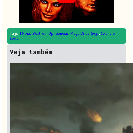
Tags:
16 bits
,
Beat 'em Up
,
Genesis
,
Mega Drive
,
Sega
,
Sword of
Sodan
Veja também