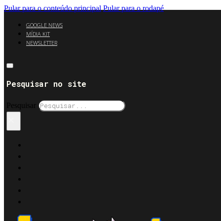
Pular para o conteúdo principal
Pular para o rodapé
GOOGLE NEWS
MÍDIA KIT
NEWSLETTER
Pesquisar no site
Pesquisar
×