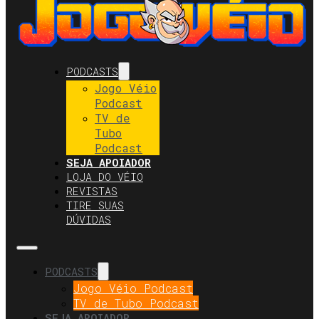
PODCASTS
Jogo Véio
Podcast
TV de
Tubo
Podcast
SEJA APOIADOR
LOJA DO VÉIO
REVISTAS
TIRE SUAS
DÚVIDAS
PODCASTS
Jogo Véio Podcast
TV de Tubo Podcast
SEJA APOIADOR