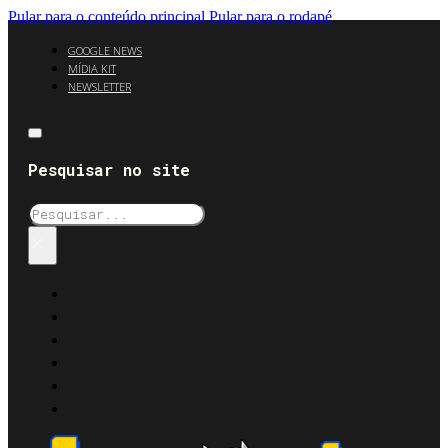
Pular para o conteúdo principal
Pular para o rodapé
GOOGLE NEWS
MÍDIA KIT
NEWSLETTER
Pesquisar no site
Pesquisar
×