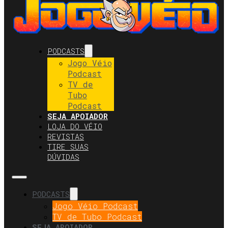
PODCASTS
Jogo Véio
Podcast
TV de
Tubo
Podcast
SEJA APOIADOR
LOJA DO VÉIO
REVISTAS
TIRE SUAS
DÚVIDAS
PODCASTS
Jogo Véio Podcast
TV de Tubo Podcast
SEJA APOIADOR