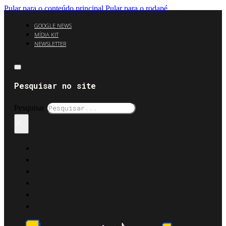
Pular para o conteúdo principal
Pular para o rodapé
GOOGLE NEWS
MÍDIA KIT
NEWSLETTER
Pesquisar no site
Pesquisar
×