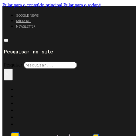
Pular para o conteúdo principal
Pular para o rodapé
GOOGLE NEWS
MÍDIA KIT
NEWSLETTER
Pesquisar no site
Pesquisar
×