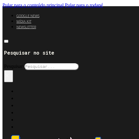
Pular para o conteúdo principal
Pular para o rodapé
GOOGLE NEWS
MÍDIA KIT
NEWSLETTER
Pesquisar no site
Pesquisar
×