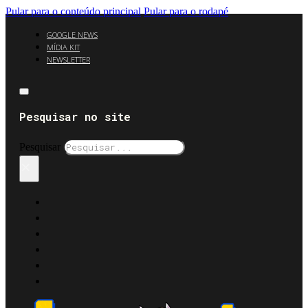
Pular para o conteúdo principal
Pular para o rodapé
GOOGLE NEWS
MÍDIA KIT
NEWSLETTER
Pesquisar no site
Pesquisar
×