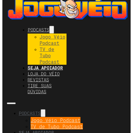
PODCASTS
Jogo Véio
Podcast
TV de
Tubo
Podcast
SEJA APOIADOR
LOJA DO VÉIO
REVISTAS
TIRE SUAS
DÚVIDAS
PODCASTS
Jogo Véio Podcast
TV de Tubo Podcast
SEJA APOIADOR