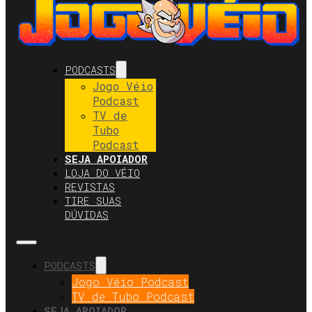
PODCASTS
Jogo Véio
Podcast
TV de
Tubo
Podcast
SEJA APOIADOR
LOJA DO VÉIO
REVISTAS
TIRE SUAS
DÚVIDAS
PODCASTS
Jogo Véio Podcast
TV de Tubo Podcast
SEJA APOIADOR