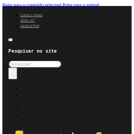
Pular para o conteúdo principal
Pular para o rodapé
GOOGLE NEWS
MÍDIA KIT
NEWSLETTER
Pesquisar no site
Pesquisar
×