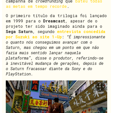
campanha de
crowdfunding
que
bateu todas
as metas em tempo recorde
.
O primeiro título da trilogia foi lançado
em 1999 para o
Dreamcast
, apesar de o
projeto ter sido imaginado ainda para o
Sega Saturn
, segundo
entrevista concedida
por Suzuki ao site 1-Up
:
“É impressionante
o quanto nós conseguimos avançar com o
Saturn, mas chegou em um ponto em que não
fazia mais sentido lançar naquela
plataforma”, disse o produtor, referindo-se
à inevitável mudança de gerações, depois de
o Saturn fracassar diante da Sony e do
PlayStation.