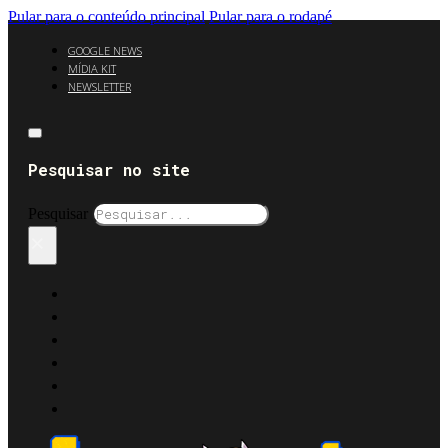
Pular para o conteúdo principal
Pular para o rodapé
GOOGLE NEWS
MÍDIA KIT
NEWSLETTER
Pesquisar no site
Pesquisar
×