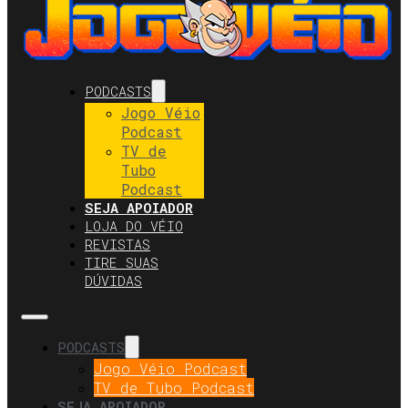
PODCASTS
Jogo Véio
Podcast
TV de
Tubo
Podcast
SEJA APOIADOR
LOJA DO VÉIO
REVISTAS
TIRE SUAS
DÚVIDAS
PODCASTS
Jogo Véio Podcast
TV de Tubo Podcast
SEJA APOIADOR