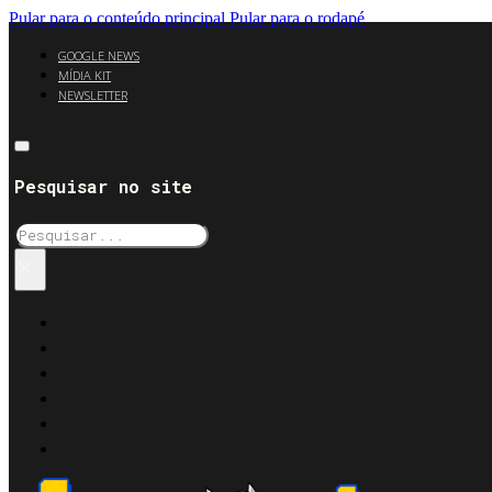
Pular para o conteúdo principal
Pular para o rodapé
GOOGLE NEWS
MÍDIA KIT
NEWSLETTER
Pesquisar no site
Pesquisar
×