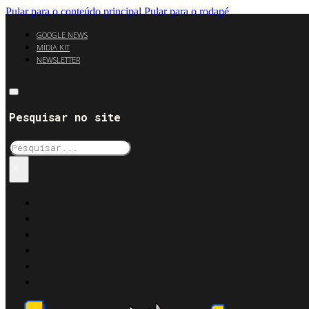
Pular para o conteúdo principal
Pular para o rodapé
GOOGLE NEWS
MÍDIA KIT
NEWSLETTER
Pesquisar no site
Pesquisar
×