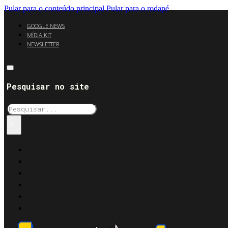
Pular para o conteúdo principal
Pular para o rodapé
GOOGLE NEWS
MÍDIA KIT
NEWSLETTER
Pesquisar no site
Pesquisar
×