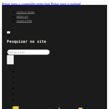
Pular para o conteúdo principal
Pular para o rodapé
GOOGLE NEWS
MÍDIA KIT
NEWSLETTER
Pesquisar no site
Pesquisar
×