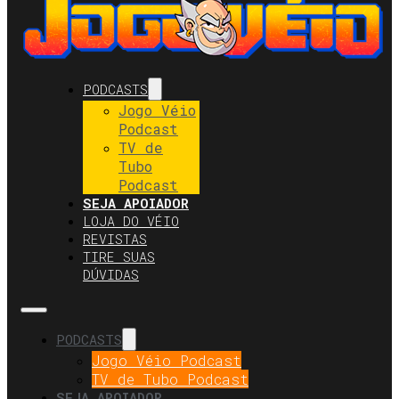
PODCASTS
Jogo Véio
Podcast
TV de
Tubo
Podcast
SEJA APOIADOR
LOJA DO VÉIO
REVISTAS
TIRE SUAS
DÚVIDAS
PODCASTS
Jogo Véio Podcast
TV de Tubo Podcast
SEJA APOIADOR