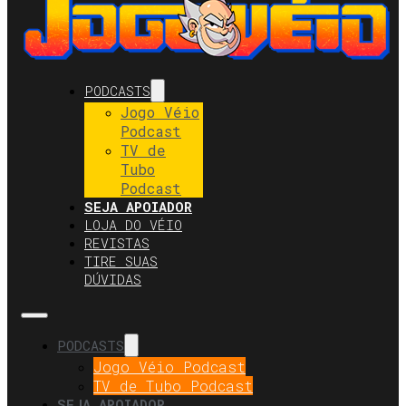
PODCASTS
Jogo Véio
Podcast
TV de
Tubo
Podcast
SEJA APOIADOR
LOJA DO VÉIO
REVISTAS
TIRE SUAS
DÚVIDAS
PODCASTS
Jogo Véio Podcast
TV de Tubo Podcast
SEJA APOIADOR