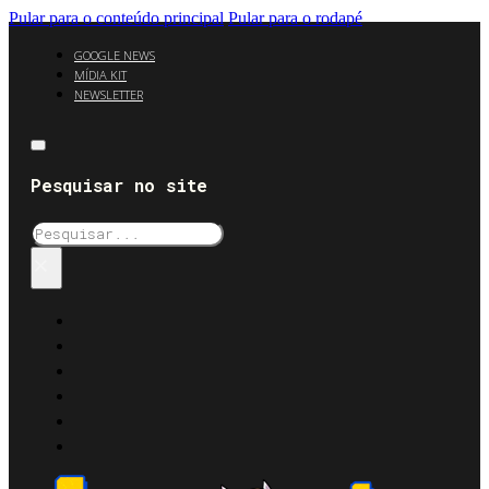
Pular para o conteúdo principal
Pular para o rodapé
GOOGLE NEWS
MÍDIA KIT
NEWSLETTER
Pesquisar no site
Pesquisar
×