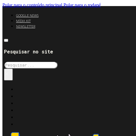
Pular para o conteúdo principal
Pular para o rodapé
GOOGLE NEWS
MÍDIA KIT
NEWSLETTER
Pesquisar no site
Pesquisar
×