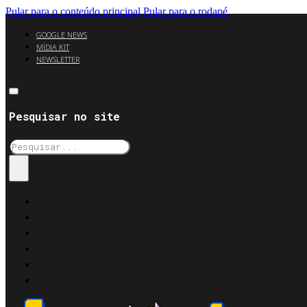
Pular para o conteúdo principal
Pular para o rodapé
GOOGLE NEWS
MÍDIA KIT
NEWSLETTER
Pesquisar no site
Pesquisar
×