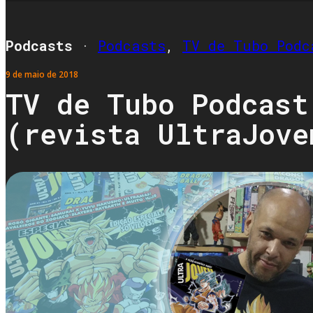
Podcasts
·
Podcasts
,
TV de Tubo Podc
9 de maio de 2018
TV de Tubo Podcast
(revista UltraJove