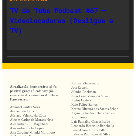
TV de Tubo Podcast #67 –
Videolocadoras (Desligue a
TV)
Josimar Zimermann
A realização deste projeto só foi
Jota Rossetti
possível graças à colaboração
Julinho Rockman
constante dos membros do Clube
Julio Cesar Vieira da Silva
Fase Secreta:
Junior Godela
Kaio Felipe Santos
Abimael Guilen Silva
Karina Oliveira dos Santos Felipe
Adriano de Lima
Keyne Robertson Dutra Santos
Adriano Valenca da Costa
Kim Barros
Alcides Carlos de Moraes Neto
Lais Ramalho Chaves Isobe
Alexandre C. L. Magalhães
Leonardo Henrique Barichello
Alexandre Rocha Lopes
Leonel José Fronza Filho
Ana Caroline Miyuki Morimoto
Lidyane Rodrigues da Silva