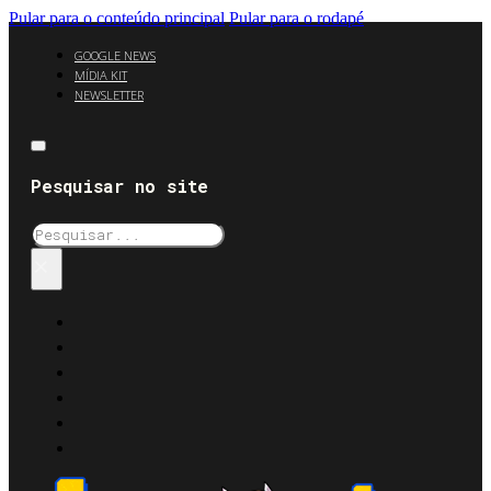
Pular para o conteúdo principal
Pular para o rodapé
GOOGLE NEWS
MÍDIA KIT
NEWSLETTER
Pesquisar no site
Pesquisar
×