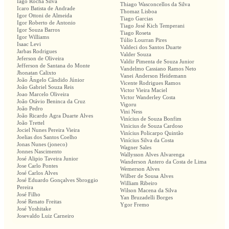
Iago Rocha Silva
Thiago Wasconcellos da Silva
Icaro Batista de Andrade
Thomaz Lisboa
Igor Ottoni de Almeida
Tiago Garcias
Igor Roberto de Antonio
Tiago José Kich Temperani
Igor Souza Barros
Tiago Roseta
Igor Williams
Túlio Lourran Pires
Isaac Levi
Valdeci dos Santos Duarte
Jarbas Rodrigues
Valder Souza
Jeferson de Oliveira
Valdir Pimenta de Souza Junior
Jefferson de Santana do Monte
Vandelmo Cassiano Ramos Neto
Jhonatan Calixto
Vanei Anderson Heidemann
João Ângelo Cândido Júnior
Vicente Rodrigues Ramos
João Gabriel Souza Reis
Victor Vieira Maciel
Joao Marcelo Oliveira
Victor Wanderley Costa
João Otávio Beninca da Cruz
Vigoru
João Pedro
Vini Ness
João Ricardo Agra Duarte Alves
Vinícius de Souza Bonfim
João Trettel
Vinicius de Souza Cardoso
Jociel Nunes Pereira Vieira
Vinícius Policarpo Quintão
Joelias dos Santos Coelho
Vinícius Silva da Costa
Jonas Nunes (joneco)
Wagner Sales
Jonnes Nascimento
Wallysson Alves Alvarenga
José Alipio Taveira Junior
Wanderson Antero da Costa de Lima
Jose Carlo Pontes
Wemerson Alves
José Carlos Alves
Wilber de Sousa Alves
José Eduardo Gonçalves Sbroggio
William Ribeiro
Pereira
Wilson Macena da Silva
José Filho
Yan Bruzadelli Borges
José Renato Freitas
Ygor Fremo
José Yoshitake
Josevaldo Luiz Carneiro