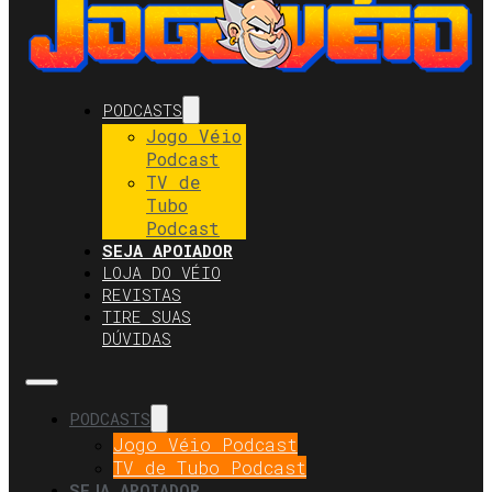
PODCASTS
Jogo Véio
Podcast
TV de
Tubo
Podcast
SEJA APOIADOR
LOJA DO VÉIO
REVISTAS
TIRE SUAS
DÚVIDAS
PODCASTS
Jogo Véio Podcast
TV de Tubo Podcast
SEJA APOIADOR