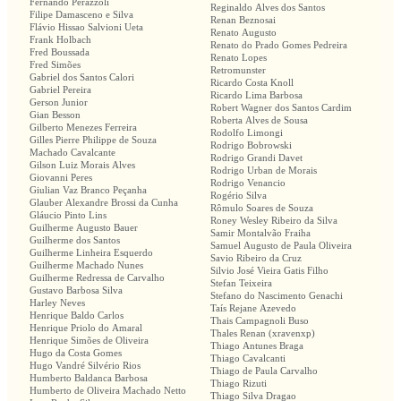
Fernando Perazzoli
Reginaldo Alves dos Santos
Filipe Damasceno e Silva
Renan Beznosai
Flávio Hissao Salvioni Ueta
Renato Augusto
Frank Holbach
Renato do Prado Gomes Pedreira
Fred Boussada
Renato Lopes
Fred Simões
Retromunster
Gabriel dos Santos Calori
Ricardo Costa Knoll
Gabriel Pereira
Ricardo Lima Barbosa
Gerson Junior
Robert Wagner dos Santos Cardim
Gian Besson
Roberta Alves de Sousa
Gilberto Menezes Ferreira
Rodolfo Limongi
Gilles Pierre Philippe de Souza
Rodrigo Bobrowski
Machado Cavalcante
Rodrigo Grandi Davet
Gilson Luiz Morais Alves
Rodrigo Urban de Morais
Giovanni Peres
Rodrigo Venancio
Giulian Vaz Branco Peçanha
Rogério Silva
Glauber Alexandre Brossi da Cunha
Rômulo Soares de Souza
Gláucio Pinto Lins
Roney Wesley Ribeiro da Silva
Guilherme Augusto Bauer
Samir Montalvão Fraiha
Guilherme dos Santos
Samuel Augusto de Paula Oliveira
Guilherme Linheira Esquerdo
Savio Ribeiro da Cruz
Guilherme Machado Nunes
Silvio José Vieira Gatis Filho
Guilherme Redressa de Carvalho
Stefan Teixeira
Gustavo Barbosa Silva
Stefano do Nascimento Genachi
Harley Neves
Taís Rejane Azevedo
Henrique Baldo Carlos
Thais Campagnoli Buso
Henrique Priolo do Amaral
Thales Renan (xravenxp)
Henrique Simões de Oliveira
Thiago Antunes Braga
Hugo da Costa Gomes
Thiago Cavalcanti
Hugo Vandré Silvério Rios
Thiago de Paula Carvalho
Humberto Baldanca Barbosa
Thiago Rizuti
Humberto de Oliveira Machado Netto
Thiago Silva Dragao