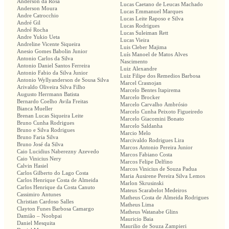
Anderson da Rosa
Lucas Caetano de Leucas Machado
Anderson Moura
Lucas Emmanuel Marques
Andre Catrocchio
Lucas Leite Raposo e Silva
André Gil
Lucas Rodrigues
André Rocha
Lucas Suleiman Rett
Andre Yukio Ueta
Lucas Vieira
Andreline Vicente Siqueira
Luis Cleber Majima
Anesio Gomes Babolin Junior
Luís Manoel de Matos Alves
Antonio Carlos da Silva
Nascimento
Antonio Daniel Santos Ferreira
Luiz Alexandre
Antonio Fabio da Silva Junior
Luiz Filipe dos Remedios Barbosa
Antonio Wyllyanderson de Sousa Silva
Marcel Crasnojan
Arivaldo Oliveira Silva Filho
Marcelo Bentes Itapirema
Augusto Herrmann Batista
Marcelo Brocker
Bernardo Coelho Avila Freitas
Marcelo Carvalho Ambrósio
Bianca Mueller
Marcelo Cunha Peixoto Figueiredo
Brenan Lucas Siqueira Leite
Marcelo Giacomini Bonato
Bruno Cunha Rodrigues
Marcelo Saldanha
Bruno e Silva Rodrigues
Marcio Melo
Bruno Faria Silva
Marcivaldo Rodrigues Lira
Bruno José da Silva
Marcos Antonio Pereira Junior
Caio Lucidius Naberezny Azevedo
Marcos Fabiano Costa
Caio Vinicius Nery
Marcos Felipe Delfino
Calvin Hasiel
Marcos Vinicius de Souza Padua
Carlos Gilberto do Lago Costa
Maria Ausirene Pereira Silva Lemos
Carlos Henrique Costa de Almeida
Marlon Skrusinski
Carlos Henrique da Costa Canuto
Mateus Scarabelot Medeiros
Cassimiro Antunes
Matheus Costa de Almeida Rodrigues
Christian Cardoso Salles
Matheus Lima
Clayton Funes Barbosa Camargo
Matheus Watanabe Glins
Damião – Noobpai
Mauricio Baia
Daniel Mesquita
Maurilio de Souza Zampieri