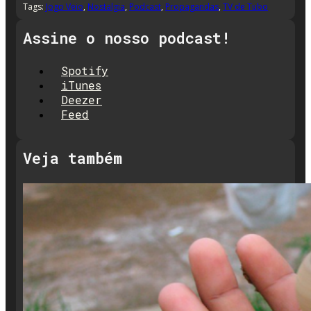
Tags:
Jogo Veio
,
Nostalgia
,
Podcast
,
Propagandas
,
TV de Tubo
Assine o nosso podcast!
Spotify
iTunes
Deezer
Feed
Veja também