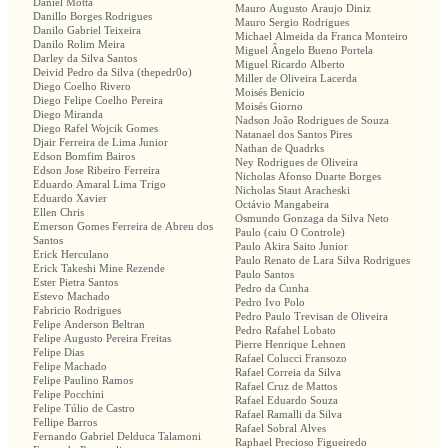
Daniel Motta
Mauro Augusto Araujo Diniz
Danillo Borges Rodrigues
Mauro Sergio Rodrigues
Danilo Gabriel Teixeira
Michael Almeida da Franca Monteiro
Danilo Rolim Meira
Miguel Ângelo Bueno Portela
Darley da Silva Santos
Miguel Ricardo Alberto
Deivid Pedro da Silva (thepedr0o)
Miller de Oliveira Lacerda
Diego Coelho Rivero
Moisés Benicio
Diego Felipe Coelho Pereira
Moisés Giorno
Diego Miranda
Nadson João Rodrigues de Souza
Diego Rafel Wojcik Gomes
Natanael dos Santos Pires
Djair Ferreira de Lima Junior
Nathan de Quadrks
Edson Bomfim Bairos
Ney Rodrigues de Oliveira
Edson Jose Ribeiro Ferreira
Nicholas Afonso Duarte Borges
Eduardo Amaral Lima Trigo
Nicholas Staut Aracheski
Eduardo Xavier
Octávio Mangabeira
Ellen Chris
Osmundo Gonzaga da Silva Neto
Emerson Gomes Ferreira de Abreu dos
Paulo (caiu O Controle)
Santos
Paulo Akira Saito Junior
Erick Herculano
Paulo Renato de Lara Silva Rodrigues
Erick Takeshi Mine Rezende
Paulo Santos
Ester Pietra Santos
Pedro da Cunha
Estevo Machado
Pedro Ivo Polo
Fabricio Rodrigues
Pedro Paulo Trevisan de Oliveira
Felipe Anderson Beltran
Pedro Rafahel Lobato
Felipe Augusto Pereira Freitas
Pierre Henrique Lehnen
Felipe Dias
Rafael Colucci Fransozo
Felipe Machado
Rafael Correia da Silva
Felipe Paulino Ramos
Rafael Cruz de Mattos
Felipe Pocchini
Rafael Eduardo Souza
Felipe Túlio de Castro
Rafael Ramalli da Silva
Fellipe Barros
Rafael Sobral Alves
Fernando Gabriel Delduca Talamoni
Raphael Precioso Figueiredo