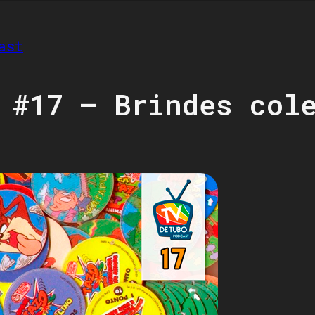
ast
 #17 – Brindes col