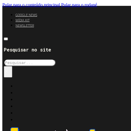
Pular para o conteúdo principal
Pular para o rodapé
GOOGLE NEWS
MÍDIA KIT
NEWSLETTER
Pesquisar no site
Pesquisar
×