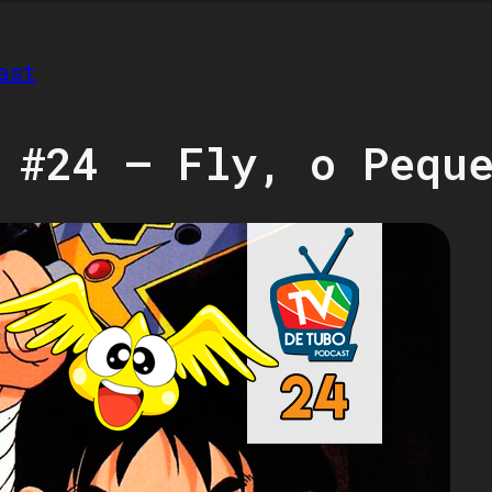
ast
 #24 – Fly, o Pequ