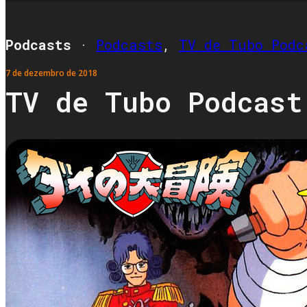
Podcasts
·
Podcasts
,
TV de Tubo Podc
7 de dezembro de 2018
TV de Tubo Podcast