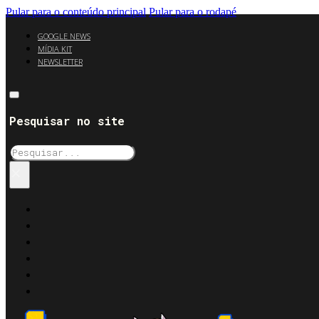
Pular para o conteúdo principal
Pular para o rodapé
GOOGLE NEWS
MÍDIA KIT
NEWSLETTER
Pesquisar no site
Pesquisar
×