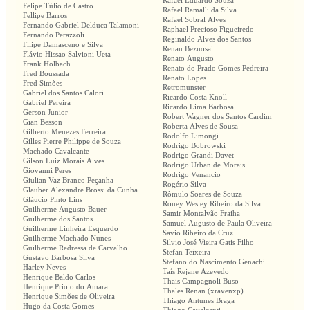
Rafael Eduardo Souza
Felipe Túlio de Castro
Rafael Ramalli da Silva
Fellipe Barros
Rafael Sobral Alves
Fernando Gabriel Delduca Talamoni
Raphael Precioso Figueiredo
Fernando Perazzoli
Reginaldo Alves dos Santos
Filipe Damasceno e Silva
Renan Beznosai
Flávio Hissao Salvioni Ueta
Renato Augusto
Frank Holbach
Renato do Prado Gomes Pedreira
Fred Boussada
Renato Lopes
Fred Simões
Retromunster
Gabriel dos Santos Calori
Ricardo Costa Knoll
Gabriel Pereira
Ricardo Lima Barbosa
Gerson Junior
Robert Wagner dos Santos Cardim
Gian Besson
Roberta Alves de Sousa
Gilberto Menezes Ferreira
Rodolfo Limongi
Gilles Pierre Philippe de Souza
Rodrigo Bobrowski
Machado Cavalcante
Rodrigo Grandi Davet
Gilson Luiz Morais Alves
Rodrigo Urban de Morais
Giovanni Peres
Rodrigo Venancio
Giulian Vaz Branco Peçanha
Rogério Silva
Glauber Alexandre Brossi da Cunha
Rômulo Soares de Souza
Gláucio Pinto Lins
Roney Wesley Ribeiro da Silva
Guilherme Augusto Bauer
Samir Montalvão Fraiha
Guilherme dos Santos
Samuel Augusto de Paula Oliveira
Guilherme Linheira Esquerdo
Savio Ribeiro da Cruz
Guilherme Machado Nunes
Silvio José Vieira Gatis Filho
Guilherme Redressa de Carvalho
Stefan Teixeira
Gustavo Barbosa Silva
Stefano do Nascimento Genachi
Harley Neves
Taís Rejane Azevedo
Henrique Baldo Carlos
Thais Campagnoli Buso
Henrique Priolo do Amaral
Thales Renan (xravenxp)
Henrique Simões de Oliveira
Thiago Antunes Braga
Hugo da Costa Gomes