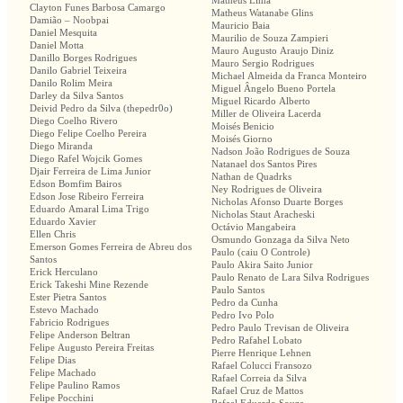
Matheus Lima
Clayton Funes Barbosa Camargo
Matheus Watanabe Glins
Damião – Noobpai
Mauricio Baia
Daniel Mesquita
Maurilio de Souza Zampieri
Daniel Motta
Mauro Augusto Araujo Diniz
Danillo Borges Rodrigues
Mauro Sergio Rodrigues
Danilo Gabriel Teixeira
Michael Almeida da Franca Monteiro
Danilo Rolim Meira
Miguel Ângelo Bueno Portela
Darley da Silva Santos
Miguel Ricardo Alberto
Deivid Pedro da Silva (thepedr0o)
Miller de Oliveira Lacerda
Diego Coelho Rivero
Moisés Benicio
Diego Felipe Coelho Pereira
Moisés Giorno
Diego Miranda
Nadson João Rodrigues de Souza
Diego Rafel Wojcik Gomes
Natanael dos Santos Pires
Djair Ferreira de Lima Junior
Nathan de Quadrks
Edson Bomfim Bairos
Ney Rodrigues de Oliveira
Edson Jose Ribeiro Ferreira
Nicholas Afonso Duarte Borges
Eduardo Amaral Lima Trigo
Nicholas Staut Aracheski
Eduardo Xavier
Octávio Mangabeira
Ellen Chris
Osmundo Gonzaga da Silva Neto
Emerson Gomes Ferreira de Abreu dos
Paulo (caiu O Controle)
Santos
Paulo Akira Saito Junior
Erick Herculano
Paulo Renato de Lara Silva Rodrigues
Erick Takeshi Mine Rezende
Paulo Santos
Ester Pietra Santos
Pedro da Cunha
Estevo Machado
Pedro Ivo Polo
Fabricio Rodrigues
Pedro Paulo Trevisan de Oliveira
Felipe Anderson Beltran
Pedro Rafahel Lobato
Felipe Augusto Pereira Freitas
Pierre Henrique Lehnen
Felipe Dias
Rafael Colucci Fransozo
Felipe Machado
Rafael Correia da Silva
Felipe Paulino Ramos
Rafael Cruz de Mattos
Felipe Pocchini