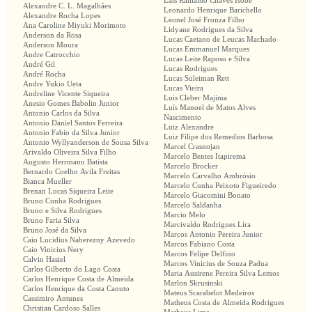
Lais Ramalho Chaves Isobe
Alexandre C. L. Magalhães
Leonardo Henrique Barichello
Alexandre Rocha Lopes
Leonel José Fronza Filho
Ana Caroline Miyuki Morimoto
Lidyane Rodrigues da Silva
Anderson da Rosa
Lucas Caetano de Leucas Machado
Anderson Moura
Lucas Emmanuel Marques
Andre Catrocchio
Lucas Leite Raposo e Silva
André Gil
Lucas Rodrigues
André Rocha
Lucas Suleiman Rett
Andre Yukio Ueta
Lucas Vieira
Andreline Vicente Siqueira
Luis Cleber Majima
Anesio Gomes Babolin Junior
Luís Manoel de Matos Alves
Antonio Carlos da Silva
Nascimento
Antonio Daniel Santos Ferreira
Luiz Alexandre
Antonio Fabio da Silva Junior
Luiz Filipe dos Remedios Barbosa
Antonio Wyllyanderson de Sousa Silva
Marcel Crasnojan
Arivaldo Oliveira Silva Filho
Marcelo Bentes Itapirema
Augusto Herrmann Batista
Marcelo Brocker
Bernardo Coelho Avila Freitas
Marcelo Carvalho Ambrósio
Bianca Mueller
Marcelo Cunha Peixoto Figueiredo
Brenan Lucas Siqueira Leite
Marcelo Giacomini Bonato
Bruno Cunha Rodrigues
Marcelo Saldanha
Bruno e Silva Rodrigues
Marcio Melo
Bruno Faria Silva
Marcivaldo Rodrigues Lira
Bruno José da Silva
Marcos Antonio Pereira Junior
Caio Lucidius Naberezny Azevedo
Marcos Fabiano Costa
Caio Vinicius Nery
Marcos Felipe Delfino
Calvin Hasiel
Marcos Vinicius de Souza Padua
Carlos Gilberto do Lago Costa
Maria Ausirene Pereira Silva Lemos
Carlos Henrique Costa de Almeida
Marlon Skrusinski
Carlos Henrique da Costa Canuto
Mateus Scarabelot Medeiros
Cassimiro Antunes
Matheus Costa de Almeida Rodrigues
Christian Cardoso Salles