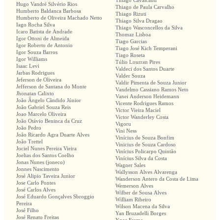
Thiago Cavalcanti
Hugo Vandré Silvério Rios
Thiago de Paula Carvalho
Humberto Baldanca Barbosa
Thiago Rizuti
Humberto de Oliveira Machado Netto
Thiago Silva Dragao
Iago Rocha Silva
Thiago Wasconcellos da Silva
Icaro Batista de Andrade
Thomaz Lisboa
Igor Ottoni de Almeida
Tiago Garcias
Igor Roberto de Antonio
Tiago José Kich Temperani
Igor Souza Barros
Tiago Roseta
Igor Williams
Túlio Lourran Pires
Isaac Levi
Valdeci dos Santos Duarte
Jarbas Rodrigues
Valder Souza
Jeferson de Oliveira
Valdir Pimenta de Souza Junior
Jefferson de Santana do Monte
Vandelmo Cassiano Ramos Neto
Jhonatan Calixto
Vanei Anderson Heidemann
João Ângelo Cândido Júnior
Vicente Rodrigues Ramos
João Gabriel Souza Reis
Victor Vieira Maciel
Joao Marcelo Oliveira
Victor Wanderley Costa
João Otávio Beninca da Cruz
Vigoru
João Pedro
Vini Ness
João Ricardo Agra Duarte Alves
Vinícius de Souza Bonfim
João Trettel
Vinicius de Souza Cardoso
Jociel Nunes Pereira Vieira
Vinícius Policarpo Quintão
Joelias dos Santos Coelho
Vinícius Silva da Costa
Jonas Nunes (joneco)
Wagner Sales
Jonnes Nascimento
Wallysson Alves Alvarenga
José Alipio Taveira Junior
Wanderson Antero da Costa de Lima
Jose Carlo Pontes
Wemerson Alves
José Carlos Alves
Wilber de Sousa Alves
José Eduardo Gonçalves Sbroggio
William Ribeiro
Pereira
Wilson Macena da Silva
José Filho
Yan Bruzadelli Borges
José Renato Freitas