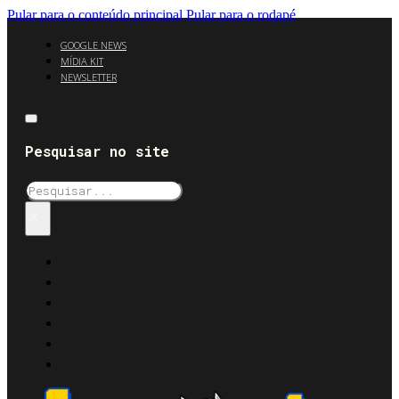
Pular para o conteúdo principal
Pular para o rodapé
GOOGLE NEWS
MÍDIA KIT
NEWSLETTER
Pesquisar no site
Pesquisar
×