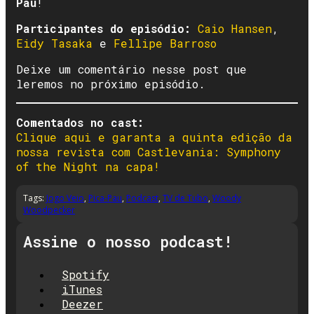
Pau
!
Participantes do episódio:
Caio Hansen
,
Eidy Tasaka
e
Fellipe Barroso
Deixe um comentário nesse post que
leremos no próximo episódio.
Comentados no cast:
Clique aqui e garanta a quinta edição da
nossa revista com Castlevania: Symphony
of the Night na capa!
Tags:
Jogo Veio
,
Pica-Pau
,
Podcast
,
TV de Tubo
,
Woody
Woodpecker
Assine o nosso podcast!
Spotify
iTunes
Deezer