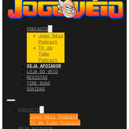
PODCASTS
Jogo Véio
Podcast
TV de
Tubo
Podcast
SEJA APOIADOR
LOJA DO VÉIO
REVISTAS
TIRE SUAS
DÚVIDAS
PODCASTS
Jogo Véio Podcast
TV de Tubo Podcast
SEJA APOIADOR