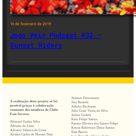
16 de fevereiro de 2019
Jogo Véio Podcast #32 –
Sunset Riders
Josimar Zimermann
A realização deste projeto só foi
Jota Rossetti
possível graças à colaboração
Julinho Rockman
constante dos membros do Clube
Julio Cesar Vieira da Silva
Fase Secreta:
Junior Godela
Kaio Felipe Santos
Abimael Guilen Silva
Karina Oliveira dos Santos Felipe
Adriano de Lima
Keyne Robertson Dutra Santos
Adriano Valenca da Costa
Kim Barros
Alcides Carlos de Moraes Neto