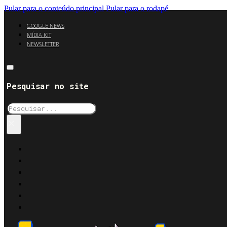
Pular para o conteúdo principal
Pular para o rodapé
GOOGLE NEWS
MÍDIA KIT
NEWSLETTER
Pesquisar no site
Pesquisar
×