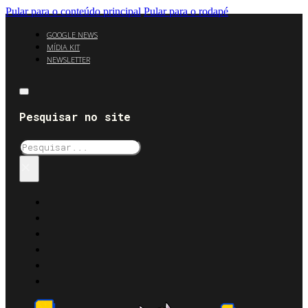
Pular para o conteúdo principal
Pular para o rodapé
GOOGLE NEWS
MÍDIA KIT
NEWSLETTER
Pesquisar no site
Pesquisar
×