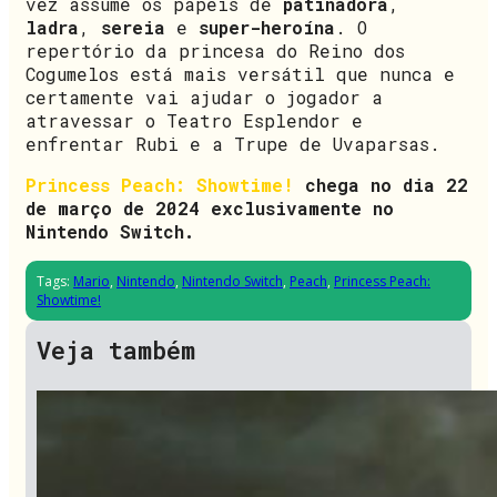
vez assume os papéis de
patinadora
,
ladra
,
sereia
e
super-heroína
. O
repertório da princesa do Reino dos
Cogumelos está mais versátil que nunca e
certamente vai ajudar o jogador a
atravessar o Teatro Esplendor e
enfrentar Rubi e a Trupe de Uvaparsas.
Princess Peach: Showtime!
chega no dia 22
de março de 2024 exclusivamente no
Nintendo Switch.
Tags:
Mario
,
Nintendo
,
Nintendo Switch
,
Peach
,
Princess Peach:
Showtime!
Veja também