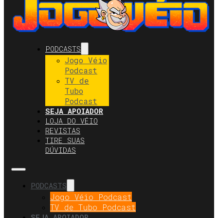
PODCASTS
Jogo Véio
Podcast
TV de
Tubo
Podcast
SEJA APOIADOR
LOJA DO VÉIO
REVISTAS
TIRE SUAS
DÚVIDAS
PODCASTS
Jogo Véio Podcast
TV de Tubo Podcast
SEJA APOIADOR