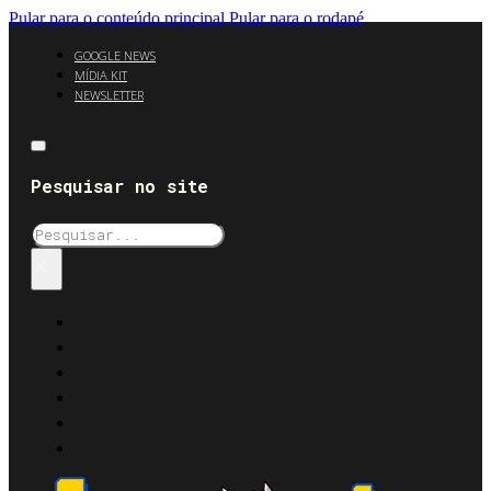
Pular para o conteúdo principal
Pular para o rodapé
GOOGLE NEWS
MÍDIA KIT
NEWSLETTER
Pesquisar no site
Pesquisar
×