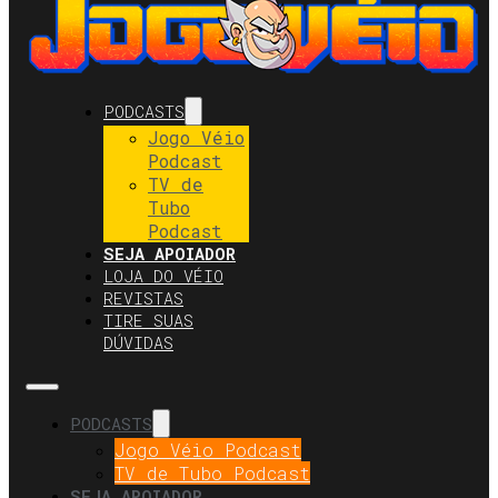
PODCASTS
Jogo Véio
Podcast
TV de
Tubo
Podcast
SEJA APOIADOR
LOJA DO VÉIO
REVISTAS
TIRE SUAS
DÚVIDAS
PODCASTS
Jogo Véio Podcast
TV de Tubo Podcast
SEJA APOIADOR