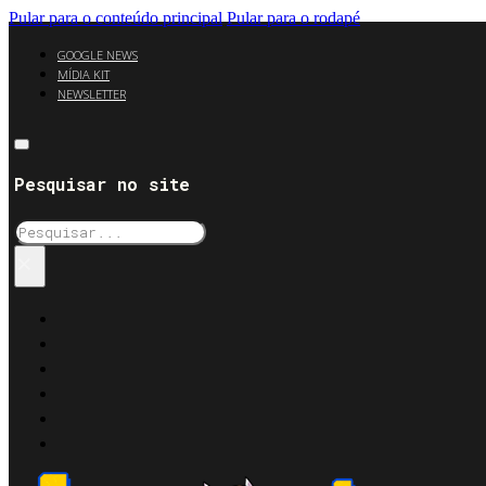
Pular para o conteúdo principal
Pular para o rodapé
GOOGLE NEWS
MÍDIA KIT
NEWSLETTER
Pesquisar no site
Pesquisar
×