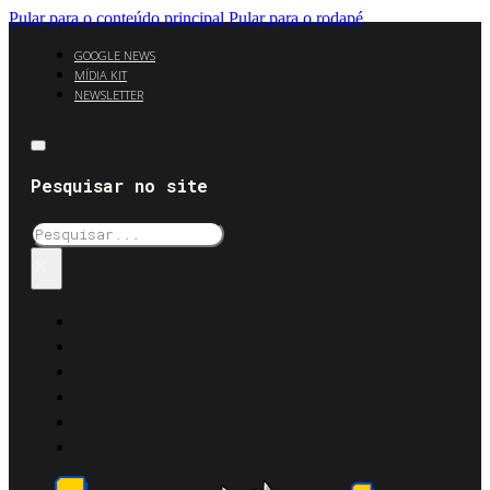
Pular para o conteúdo principal
Pular para o rodapé
GOOGLE NEWS
MÍDIA KIT
NEWSLETTER
Pesquisar no site
Pesquisar
×