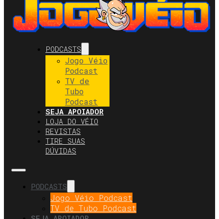
PODCASTS
Jogo Véio
Podcast
TV de
Tubo
Podcast
SEJA APOIADOR
LOJA DO VÉIO
REVISTAS
TIRE SUAS
DÚVIDAS
PODCASTS
Jogo Véio Podcast
TV de Tubo Podcast
SEJA APOIADOR