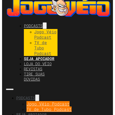
PODCASTS
Jogo Véio
Podcast
TV de
Tubo
Podcast
SEJA APOIADOR
LOJA DO VÉIO
REVISTAS
TIRE SUAS
DÚVIDAS
PODCASTS
Jogo Véio Podcast
TV de Tubo Podcast
SEJA APOIADOR