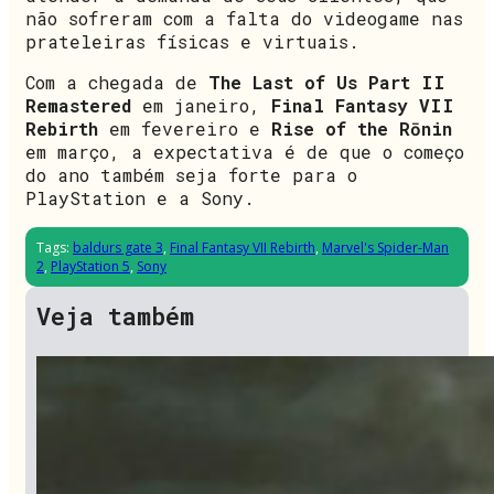
não sofreram com a falta do videogame nas
prateleiras físicas e virtuais.
Com a chegada de
The Last of Us Part II
Remastered
em janeiro,
Final Fantasy VII
Rebirth
em fevereiro e
Rise of the Rōnin
em março, a expectativa é de que o começo
do ano também seja forte para o
PlayStation e a Sony.
Tags:
baldurs gate 3
,
Final Fantasy VII Rebirth
,
Marvel's Spider-Man
2
,
PlayStation 5
,
Sony
Veja também