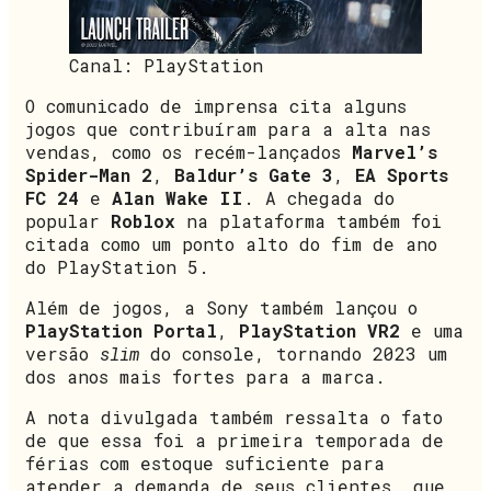
Canal: PlayStation
O comunicado de imprensa cita alguns
jogos que contribuíram para a alta nas
vendas, como os recém-lançados
Marvel’s
Spider-Man 2
,
Baldur’s Gate 3
,
EA Sports
FC 24
e
Alan Wake II
. A chegada do
popular
Roblox
na plataforma também foi
citada como um ponto alto do fim de ano
do PlayStation 5.
Além de jogos, a Sony também lançou o
PlayStation Portal
,
PlayStation VR2
e uma
versão
slim
do console, tornando 2023 um
dos anos mais fortes para a marca.
A nota divulgada também ressalta o fato
de que essa foi a primeira temporada de
férias com estoque suficiente para
atender a demanda de seus clientes, que