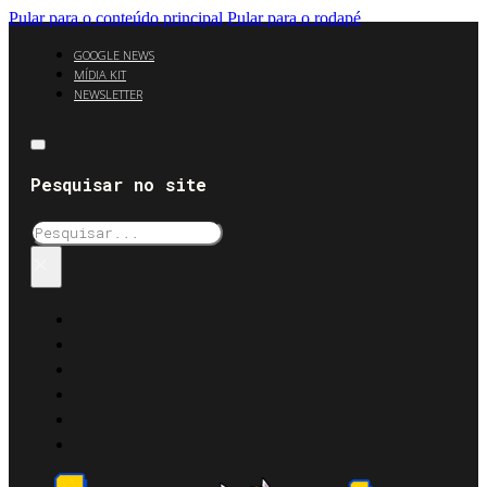
Pular para o conteúdo principal
Pular para o rodapé
GOOGLE NEWS
MÍDIA KIT
NEWSLETTER
Pesquisar no site
Pesquisar
×