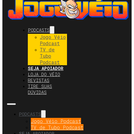
PODCASTS
Jogo Véio
Podcast
TV de
Tubo
Podcast
SEJA APOIADOR
LOJA DO VÉIO
REVISTAS
TIRE SUAS
DÚVIDAS
PODCASTS
Jogo Véio Podcast
TV de Tubo Podcast
SEJA APOIADOR