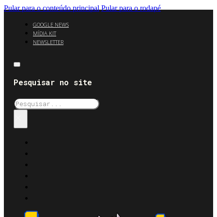
Pular para o conteúdo principal
Pular para o rodapé
GOOGLE NEWS
MÍDIA KIT
NEWSLETTER
Pesquisar no site
Pesquisar
×