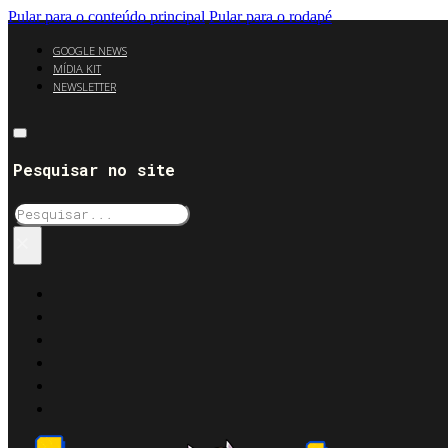
Pular para o conteúdo principal
Pular para o rodapé
GOOGLE NEWS
MÍDIA KIT
NEWSLETTER
Pesquisar no site
Pesquisar
×