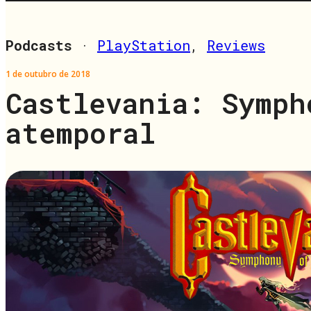
Podcasts
·
PlayStation
,
Reviews
1 de outubro de 2018
Castlevania: Symph
atemporal