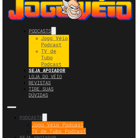
PODCASTS
Jogo Véio
Podcast
TV de
Tubo
Podcast
SEJA APOIADOR
LOJA DO VÉIO
REVISTAS
TIRE SUAS
DÚVIDAS
PODCASTS
Jogo Véio Podcast
TV de Tubo Podcast
SEJA APOIADOR