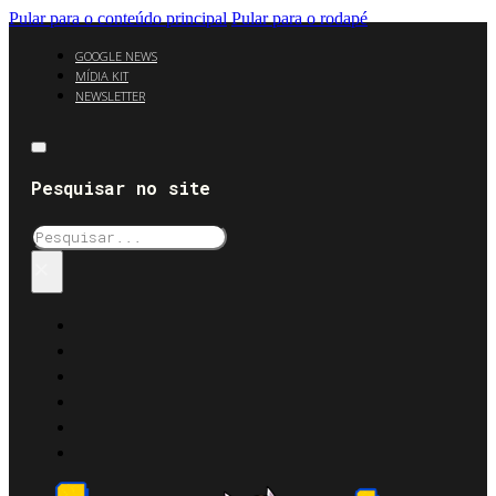
Pular para o conteúdo principal
Pular para o rodapé
GOOGLE NEWS
MÍDIA KIT
NEWSLETTER
Pesquisar no site
Pesquisar
×