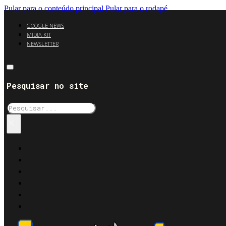
Pular para o conteúdo principal
Pular para o rodapé
GOOGLE NEWS
MÍDIA KIT
NEWSLETTER
Pesquisar no site
Pesquisar
×