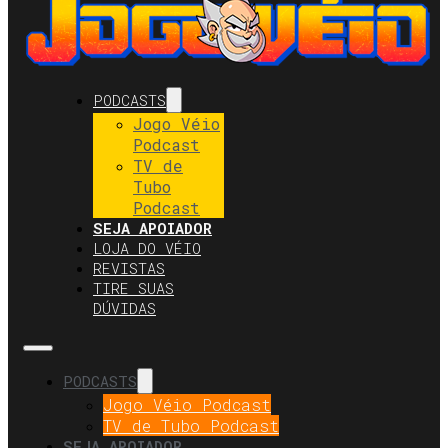
PODCASTS
Jogo Véio
Podcast
TV de
Tubo
Podcast
SEJA APOIADOR
LOJA DO VÉIO
REVISTAS
TIRE SUAS
DÚVIDAS
PODCASTS
Jogo Véio Podcast
TV de Tubo Podcast
SEJA APOIADOR