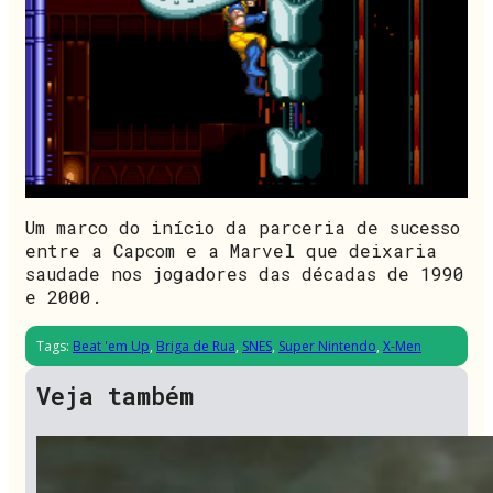
Um marco do início da parceria de sucesso
entre a Capcom e a Marvel que deixaria
saudade nos jogadores das décadas de 1990
e 2000.
Tags:
Beat 'em Up
,
Briga de Rua
,
SNES
,
Super Nintendo
,
X-Men
Veja também