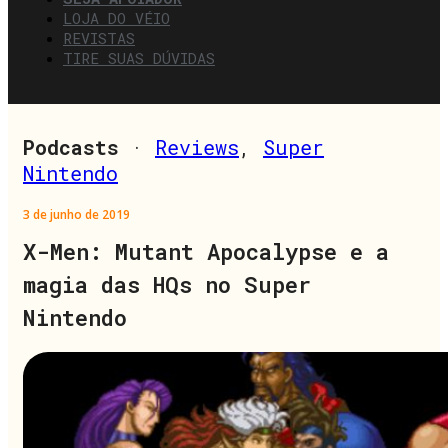
LOJA DO VÉIO
REVISTAS
TIRE SUAS DÚVIDAS
Podcasts
·
Reviews
,
Super
Nintendo
3 de junho de 2019
X-Men: Mutant Apocalypse e a
magia das HQs no Super
Nintendo