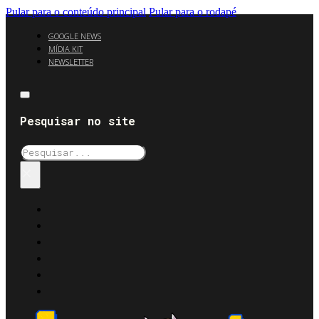
Pular para o conteúdo principal
Pular para o rodapé
GOOGLE NEWS
MÍDIA KIT
NEWSLETTER
Pesquisar no site
Pesquisar
×