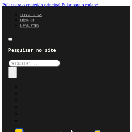
Pular para o conteúdo principal
Pular para o rodapé
GOOGLE NEWS
MÍDIA KIT
NEWSLETTER
Pesquisar no site
Pesquisar
×