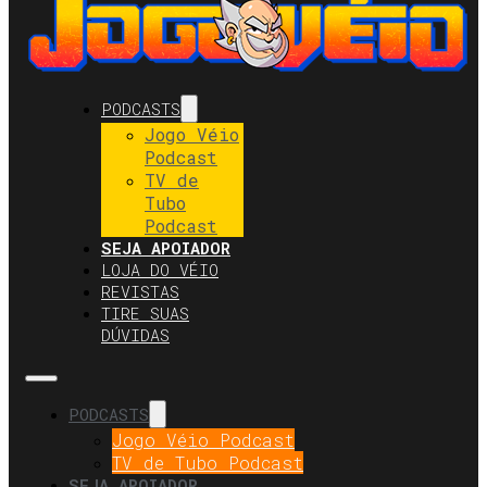
PODCASTS
Jogo Véio
Podcast
TV de
Tubo
Podcast
SEJA APOIADOR
LOJA DO VÉIO
REVISTAS
TIRE SUAS
DÚVIDAS
PODCASTS
Jogo Véio Podcast
TV de Tubo Podcast
SEJA APOIADOR