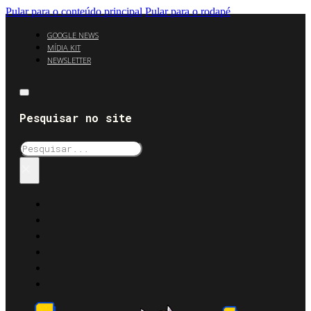
Pular para o conteúdo principal
Pular para o rodapé
GOOGLE NEWS
MÍDIA KIT
NEWSLETTER
Pesquisar no site
Pesquisar
×