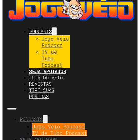
PODCASTS
Jogo Véio
Podcast
TV de
Tubo
Podcast
SEJA APOIADOR
LOJA DO VÉIO
REVISTAS
TIRE SUAS
DÚVIDAS
PODCASTS
Jogo Véio Podcast
TV de Tubo Podcast
SEJA APOIADOR