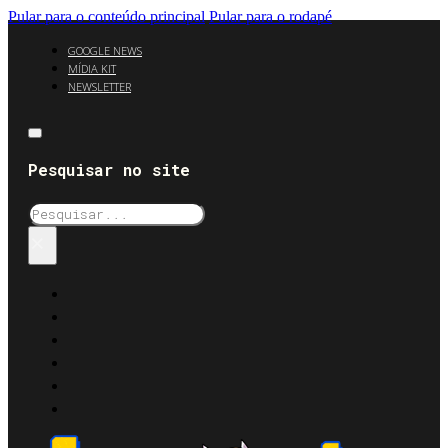
Pular para o conteúdo principal
Pular para o rodapé
GOOGLE NEWS
MÍDIA KIT
NEWSLETTER
Pesquisar no site
Pesquisar
×