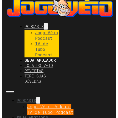
PODCASTS
Jogo Véio
Podcast
TV de
Tubo
Podcast
SEJA APOIADOR
LOJA DO VÉIO
REVISTAS
TIRE SUAS
DÚVIDAS
PODCASTS
Jogo Véio Podcast
TV de Tubo Podcast
SEJA APOIADOR